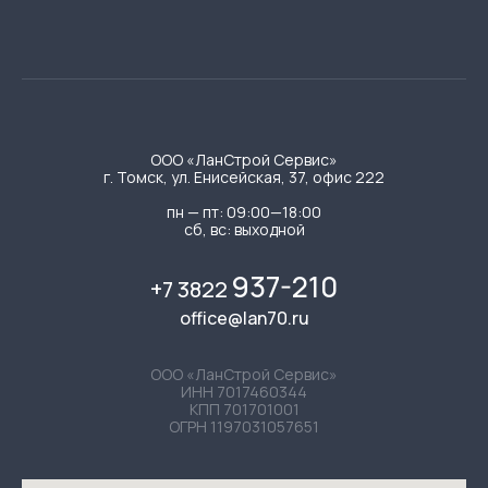
ООО «ЛанСтрой Сервис»
г. Томск, ул. Енисейская, 37, офис 222
пн — пт: 09:00—18:00
сб, вс: выходной
937-210
+7 3822
office@lan70.ru
ООО «ЛанСтрой Сервис»
ИНН 7017460344
КПП 701701001
ОГРН 1197031057651