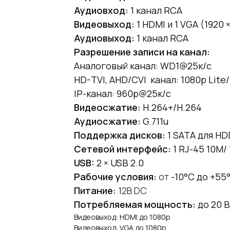
Аудиовход:
1 канал RCA
Видеовыход:
1 HDMI и 1 VGA (1920 ×
Аудиовыход:
1 канал RCA
Разрешение записи на канал:
Аналоговый канал: WD1@25к/с
HD-TVI, AHD/CVI канал: 1080p Lite
IP-канал: 960p@25к/с
Видеосжатие:
H.264+/H.264
Аудиосжатие:
G.711u
Поддержка дисков:
1 SATA для HD
Сетевой интерфейс:
1 RJ-45 10M/
USB:
2 × USB 2.0
Рабочие условия:
от
-10°C до +55
Питание:
12В DC
Потребляемая мощность:
до 20 
Видеовыход: HDMI до 1080p
Видеовыход: VGA до 1080p