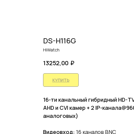
DS-H116G
HiWatch
₽
13252,00
КУПИТЬ
16-ти канальный гибридный HD-TV
AHD и CVI камер + 2 IP-канала@96
аналоговых)
Видеовход:
16 каналов BNC