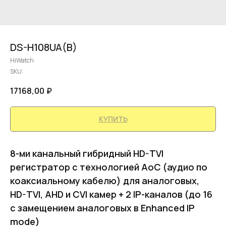
DS-H108UA(B)
HiWatch
SKU:
17168,00
₽
КУПИТЬ
8-ми канальный гибридный HD-TVI
регистратор c технологией AoC (аудио по
коаксиальному кабелю) для аналоговых,
HD-TVI, AHD и CVI камер + 2 IP-каналов (до 16
с замещением аналоговых в Enhanced IP
mode)