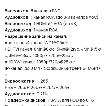
Видеовход:
8 каналов BNC
Аудиовход:
1 канал RCA (до 8-и каналов AoC)
Видеовыход:
1 HDMI и 1 VGA (до 4К)
Аудиовыход:
1 канал RCA
Разрешение записи на канал:
Аналоговый канал: WD1@25к/с
HD-TVI канал: 8Мп@8к/с, 5Мп@12к/с, 4Мп@15к/
с, 3Мп@18к/с, 1080p / 720p@25к/с
AHD/CVI канал: 1080p/720p@25к/с
IP-канал: до 8 Мп - входящий битрейт 64Мбит/
с
Видеосжатие:
H.265
Pro/H.265/H.265+/H.264/H.264+
Аудиосжатие:
G.711u
Поддержка дисков:
1 SATA для HDD до 6Тб