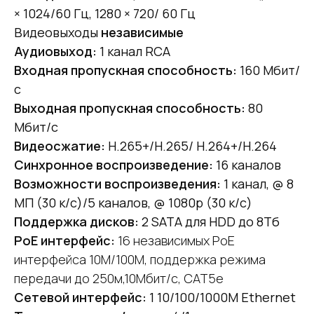
× 1024/60 Гц, 1280 × 720/ 60 Гц
Видеовыходы
независимые
Аудиовыход:
1 канал RCA
Входная пропускная способность:
160 Мбит/
с
Выходная пропускная способность:
80
Мбит/с
Видеосжатие:
H.265+/H.265/ H.264+/H.264
Синхронное воспроизведение:
16 каналов
Возможности воспроизведения:
1 канал, @ 8
МП (30 к/с)/5 каналов, @ 1080p (30 к/с)
Поддержка дисков:
2 SATA для HDD до 8Тб
PoE интерфейс:
16 независимых PoE
интерфейса 10M/100M, поддержка режима
передачи до 250м,10Мбит/с, CAT5e
Сетевой интерфейс:
1 10/100/1000M Ethernet