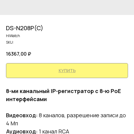
DS-N208P(C)
HiWatch
SKU:
16367,00
₽
КУПИТЬ
8-ми канальный IP-регистратор c 8-ю PoE
интерфейсами
Видеовход:
8 каналов, разрешение записи до
4 Mп
Аудиовход:
1 канал RCA