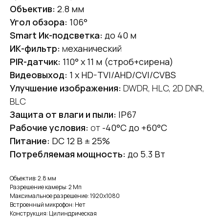
Объектив:
2.8 мм
Угол обзора:
106°
Smart Ик-подсветка:
до 40 м
ИК-фильтр:
м
еханический
PIR-датчик:
110° x 11 м (строб+сирена)
Видеовыход:
1 х HD-TVI/AHD/CVI/CVBS
Улучшение изображения:
DWDR, HLC, 2D DNR,
BLC
Защита от влаги и пыли:
IP67
Рабочие условия:
от
-40°C до +60°C
Питание:
DC 12 В ± 25%
Потребляемая мощность:
до 5.3 Вт
Объектив: 2.8 мм
Разрешение камеры: 2 Мп
Максимальное разрешение: 1920x1080
Встроенный микрофон: Нет
Конструкция: Цилиндрическая