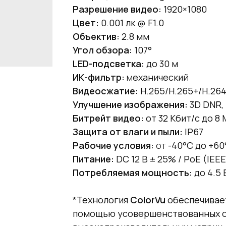
Разрешение видео:
1920×1080
Цвет:
0.001 лк @ F1.0
Объектив:
2.8 мм
Угол обзора:
107°
LED-подсветка:
до 30 м
ИК-фильтр:
м
еханический
Видеосжатие:
H.265/H.265+/H.26
Улучшение изображения:
3D DNR,
Битрейт видео:
от 32 Кбит/с до 8
Защита от влаги и пыли:
IP67
Рабочие условия:
от
-40°C до +60
Питание:
DC 12 В ± 25% / PoE (IEEE
Потребляемая мощность:
до 4.5 
*Технология
ColorVu
обеспечивает
помощью усовершенствованных об