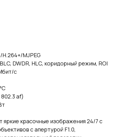
4/H.264+/MJPEG
 BLC, DWDR, HLC, коридорный режим, ROI
 Мбит/с
°C
 802.3 af)
Вт
 яркие красочные изображения 24/7 с
ъективов с апертурой F1.0,