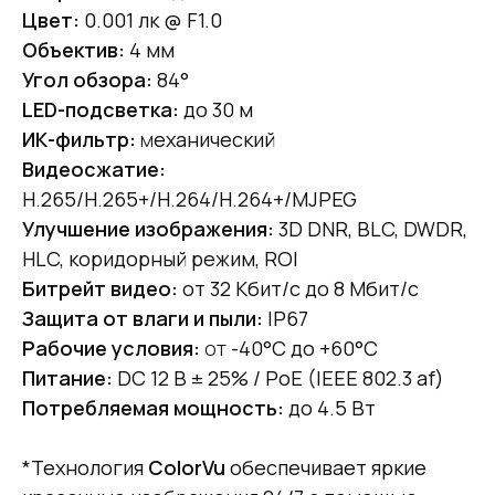
Цвет:
0.001 лк @ F1.0
Объектив:
4 мм
Угол обзора:
84°
LED-подсветка:
до 30 м
ИК-фильтр:
м
еханический
Видеосжатие:
H.265/H.265+/H.264/H.264+/MJPEG
Улучшение изображения:
3D DNR, BLC, DWDR,
HLC, коридорный режим, ROI
Битрейт видео:
от 32 Кбит/с до 8 Мбит/с
Защита от влаги и пыли:
IP67
Рабочие условия:
от
-40°C до +60°C
Питание:
DC 12 В ± 25% / PoE (IEEE 802.3 af)
Потребляемая мощность:
до 4.5 Вт
*Технология
ColorVu
обеспечивает яркие