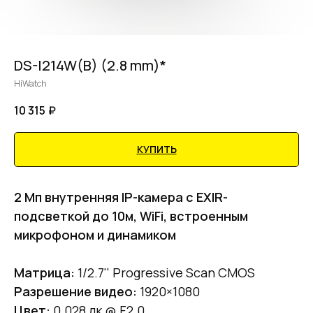
DS-I214W(B) (2.8 mm)*
HiWatch
10 315
₽
КУПИТЬ
2 Мп внутренняя IP-камера c EXIR-
подсветкой до 10м, WiFi, встроенным
микрофоном и динамиком
Матрица:
1/2.7'' Progressive Scan CMOS
Разрешение видео:
1920×1080
Цвет:
0.028 лк @ F2.0