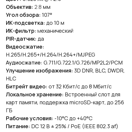
Объектив:
2.8
мм
Угол обзора:
107°
ИК-подсветка:
до 10 м
ИК-фильтр:
м
еханический
PIR-датчик:
да
Видеосжатие:
H.265/H.265+/H.264/H.264+/MJPEG
Аудиосжатие:
G.711/G.722.1/G.726/MP2L2/PCM
Улучшение изображения:
3D DNR, BLC, DWDR,
HLC
Битрейт видео:
от 32 Кбит/с до 8 Мбит/с
Локальное хранение:
Встроенный слот для
карт памяти, поддержка microSD-карт, до 256
ГБ
Рабочие условия:
-10°C до +40°C
Питание:
DC 12 В ± 25% / PoE (IEEE 802.3 af)