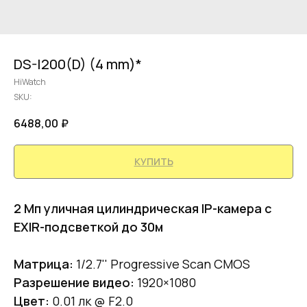
DS-I200(D) (4 mm)*
HiWatch
SKU:
6488,00
₽
КУПИТЬ
2 Мп уличная цилиндрическая IP-камера с
EXIR-подсветкой до 30м
Матрица:
1/2.7'' Progressive Scan CMOS
Разрешение видео:
1920×1080
Цвет:
0.01 лк @ F2.0