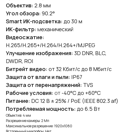
Объектив:
2.8 мм
Угол обзора:
90.2°
Smart ИК-подсветка:
до 30 м
ИК-фильтр:
м
еханический
Видеосжатие:
H.265/H.265+/H.264/H.264+/MJPEG
Улучшение изображения:
3D DNR, BLC,
DWDR, ROI
Битрейт видео:
от 32 Кбит/с до 8 Мбит/с
Защита от влаги и пыли:
IP67
Защита от перенапряжений:
TVS
Рабочие условия:
от
-40°C до +60°C
Питание:
DC 12 В ± 25% / PoE (IEEE 802.3 af)
Потребляемая мощность:
до 6.5 Вт
Объектив: 4 мм
Разрешение камеры: 2 Мп
Максимальное разрешение: 1920x1080
Встроенный микрофон: Нет