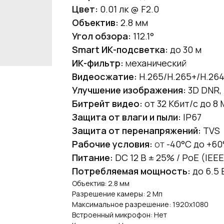
Цвет:
0.01 лк @ F2.0
Объектив:
2.8 мм
Угол обзора:
112.1°
Smart ИК-подсветка:
до 30 м
ИК-фильтр:
м
еханический
Видеосжатие:
H.265/H.265+/H.26
Улучшение изображения:
3D DNR,
Битрейт видео:
от 32 Кбит/с до 8
Защита от влаги и пыли:
IP67
Защита от перенапряжений:
TVS
Рабочие условия:
от
-40°C до +60
Питание:
DC 12 В ± 25% / PoE (IEEE
Потребляемая мощность:
до 6.5 
Объектив: 2.8 мм
Разрешение камеры: 2 Мп
Максимальное разрешение: 1920x1080
Встроенный микрофон: Нет