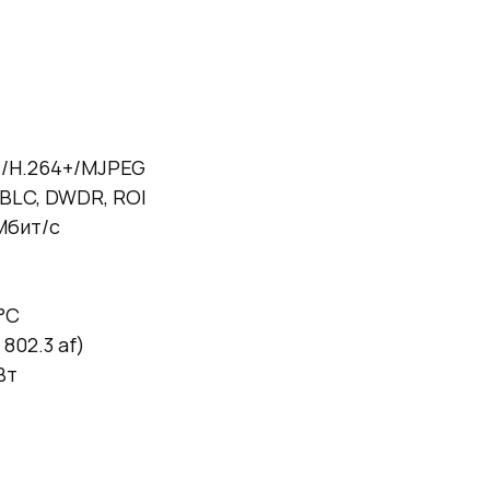
4/H.264+/MJPEG
 BLC, DWDR, ROI
 Мбит/с
°C
 802.3 af)
Вт