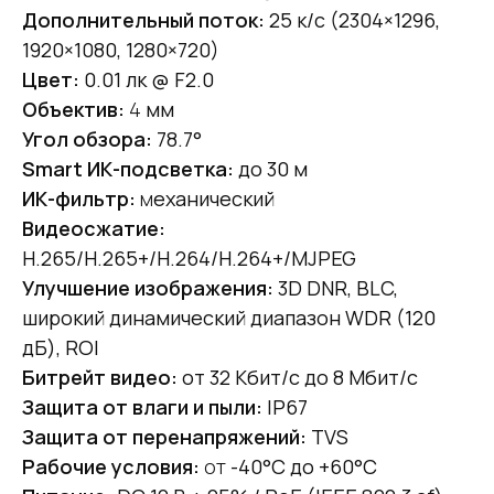
Дополнительный поток:
25 к/с (2304×1296,
1920×1080, 1280×720)
Цвет:
0.01 лк @ F2.0
Объектив:
4
мм
Угол обзора:
78.7°
Smart ИК-подсветка:
до 30 м
ИК-фильтр:
м
еханический
Видеосжатие:
H.265/H.265+/H.264/H.264+/MJPEG
Улучшение изображения:
3D DNR, BLC,
широкий динамический диапазон WDR (120
дБ), ROI
Битрейт видео:
от 32 Кбит/с до 8 Мбит/с
Защита от влаги и пыли:
IP67
Защита от перенапряжений:
TVS
Рабочие условия:
от
-40°C до +60°C