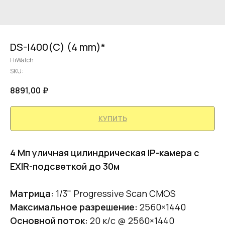
DS-I400(С) (4 mm)*
HiWatch
SKU:
8891,00
₽
КУПИТЬ
4 Мп уличная цилиндрическая IP-камера с
EXIR-подсветкой до 30м
Матрица:
1/3'' Progressive Scan CMOS
Максимальное разрешение:
2560×1440
Основной поток:
20 к/с @ 2560×1440