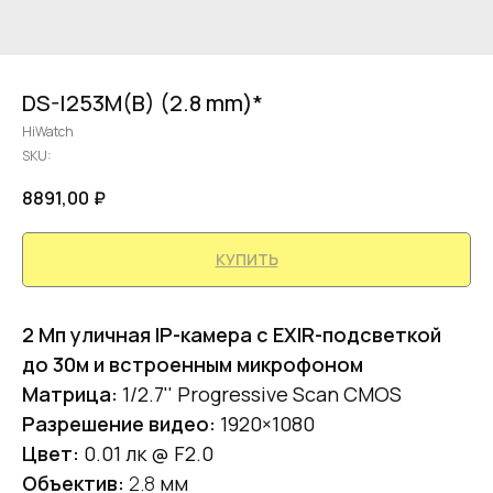
DS-I253M(B) (2.8 mm)*
HiWatch
SKU:
8891,00
₽
КУПИТЬ
2 Мп уличная IP-камера с EXIR-подсветкой
до 30м и встроенным микрофоном
Матрица:
1/2.7'' Progressive Scan CMOS
Разрешение видео:
1920×1080
Цвет:
0.01 лк @ F2.0
Объектив:
2.8
мм