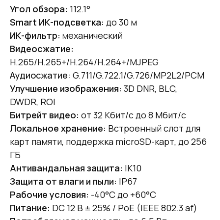
Угол обзора:
112.1°
Smart ИК-подсветка:
до 30 м
ИК-фильтр:
м
еханический
Видеосжатие:
H.265/H.265+/H.264/H.264+/MJPEG
Аудиосжатие:
G.711/G.722.1/G.726/MP2L2/PCM
Улучшение изображения:
3D DNR, BLC,
DWDR, ROI
Битрейт видео:
от 32 Кбит/с до 8 Мбит/с
Локальное хранение:
Встроенный слот для
карт памяти, поддержка microSD-карт, до 256
ГБ
Антивандальная защита:
IK10
Защита от влаги и пыли:
IP67
Рабочие условия:
-40°C до +60°C
Питание:
DC 12 В ± 25% / PoE (IEEE 802.3 af)